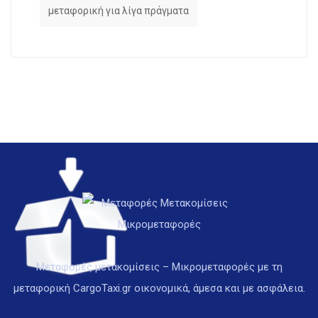
μεταφορική για λίγα πράγματα
Μεταφορές μετακομίσεις – Μικρομεταφορές με τη
μεταφορική CargoTaxi.gr οικονομικά, άμεσα και με ασφάλεια.