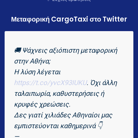
Μεταφορική CargoTaxi στο Twitter
🚚 Ψάχνεις αξιόπιστη μεταφορική
στην Αθήνα;
Η λύση λέγεται
https://t.co/yvcX93IUKU
. Όχι άλλη
ταλαιπωρία, καθυστερήσεις ή
κρυφές χρεώσεις.
Δες γιατί χιλιάδες Αθηναίοι μας
εμπιστεύονται καθημερινά 👇
—