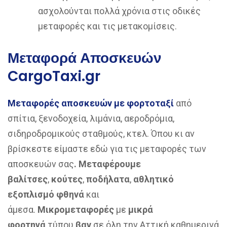
ασχολούνται πολλά χρόνια στις οδικές
μεταφορές και τις μετακομίσεις.
Μεταφορά Αποσκευών
CargoTaxi.gr
Μεταφορές αποσκευών με φορτοταξί
από
σπίτια, ξενοδοχεία, λιμάνια, αεροδρόμια,
σιδηροδρομικούς σταθμούς, κτελ. Όπου κι αν
βρίσκεστε είμαστε εδώ για τις μεταφορές των
αποσκευών σας
. Μεταφέρουμε
βαλίτσες
,
κούτες
,
ποδήλατα
,
αθλητικό
εξοπλισμό
φθηνά
και
άμεσα.
Μικρομεταφορές
με
μικρά
φορτηγά
τύπου
βαν
σε όλη την Αττική καθημερινά