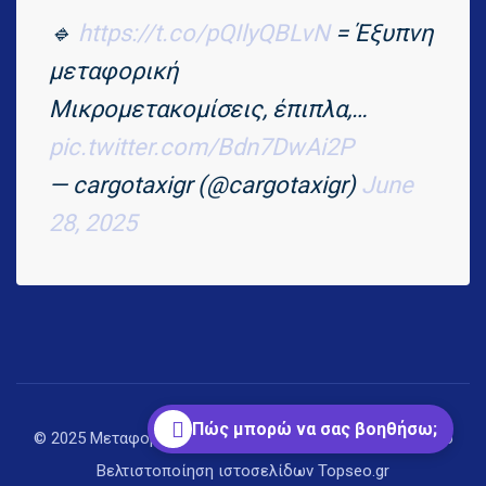
🔹
https://t.co/pQIlyQBLvN
= Έξυπνη
μεταφορική
Μικρομετακομίσεις, έπιπλα,…
pic.twitter.com/Bdn7DwAi2P
— cargotaxigr (@cargotaxigr)
June
28, 2025
Πώς μπορώ να σας βοηθήσω;
© 2025 Μεταφορική Αθήνα | CargoTaxi.gr. Δημιουργία από
Βελτιστοποίηση ιστοσελίδων
Topseo.gr