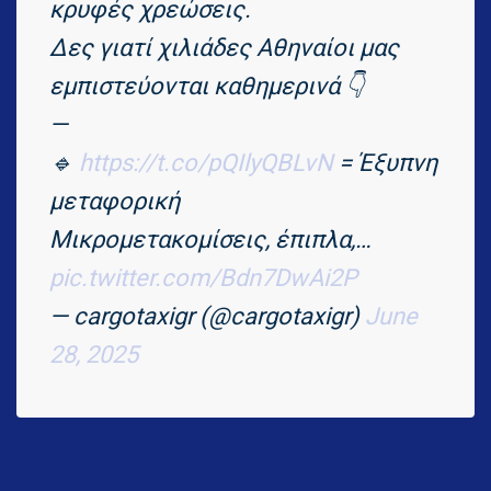
κρυφές χρεώσεις.
Δες γιατί χιλιάδες Αθηναίοι μας
εμπιστεύονται καθημερινά 👇
—
🔹
https://t.co/pQIlyQBLvN
= Έξυπνη
μεταφορική
Μικρομετακομίσεις, έπιπλα,…
pic.twitter.com/Bdn7DwAi2P
— cargotaxigr (@cargotaxigr)
June
28, 2025