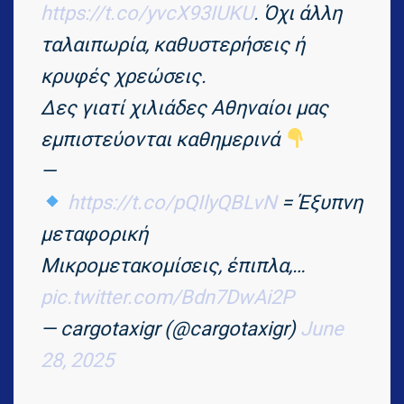
https://t.co/yvcX93IUKU
. Όχι άλλη
ταλαιπωρία, καθυστερήσεις ή
κρυφές χρεώσεις.
Δες γιατί χιλιάδες Αθηναίοι μας
εμπιστεύονται καθημερινά
—
https://t.co/pQIlyQBLvN
= Έξυπνη
μεταφορική
Μικρομετακομίσεις, έπιπλα,…
pic.twitter.com/Bdn7DwAi2P
— cargotaxigr (@cargotaxigr)
June
28, 2025