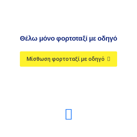
Θέλω μόνο φορτοταξί με οδηγό
Μίσθωση φορτοταξί με οδηγό