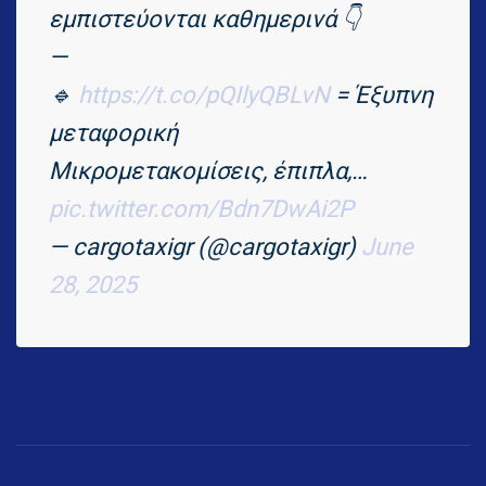
εμπιστεύονται καθημερινά 👇
—
🔹
https://t.co/pQIlyQBLvN
= Έξυπνη
μεταφορική
Μικρομετακομίσεις, έπιπλα,…
pic.twitter.com/Bdn7DwAi2P
— cargotaxigr (@cargotaxigr)
June
28, 2025