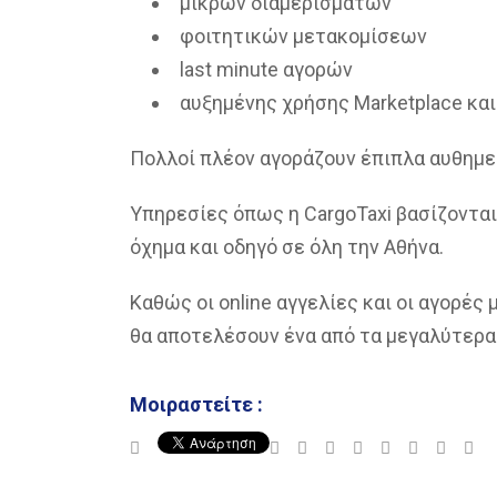
μικρών διαμερισμάτων
φοιτητικών μετακομίσεων
last minute αγορών
αυξημένης χρήσης Marketplace κα
Πολλοί πλέον αγοράζουν έπιπλα αυθημε
Υπηρεσίες όπως η CargoTaxi βασίζοντα
όχημα και οδηγό σε όλη την Αθήνα.
Καθώς οι online αγγελίες και οι αγορές
θα αποτελέσουν ένα από τα μεγαλύτερα 
Μοιραστείτε :
Google+
LinkedIn
StumbleUpon
Tumblr
Pinterest
Reddit
Share
Pri
via