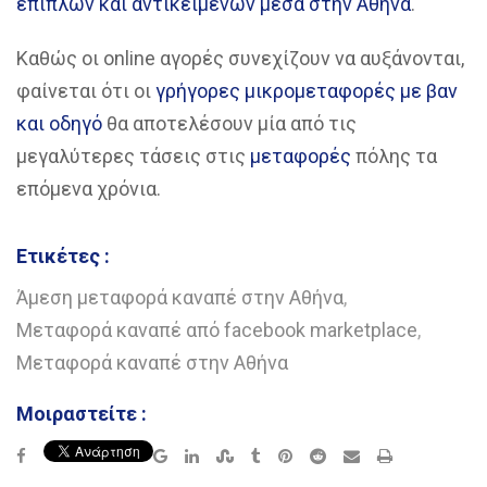
επίπλων και αντικειμένων μέσα στην Αθήνα
.
Καθώς οι online αγορές συνεχίζουν να αυξάνονται,
φαίνεται ότι οι
γρήγορες μικρομεταφορές με βαν
και οδηγό
θα αποτελέσουν μία από τις
μεγαλύτερες τάσεις στις
μεταφορές
πόλης τα
επόμενα χρόνια.
Ετικέτες :
Άμεση μεταφορά καναπέ στην Αθήνα
,
Μεταφορά καναπέ από facebook marketplace
,
Μεταφορά καναπέ στην Αθήνα
Μοιραστείτε :
Google+
LinkedIn
StumbleUpon
Tumblr
Pinterest
Reddit
Share
Print
via