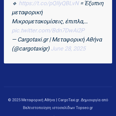
🔹
https://t.co/pQIlyQBLvN
= Έξυπνη
μεταφορική
Μικρομετακομίσεις, έπιπλα,…
pic.twitter.com/Bdn7DwAi2P
— Cargotaxi.gr | Μεταφορική Αθήνα
(@cargotaxigr)
June 28, 2025
© 2025 Μεταφορική Αθήνα | CargoTaxi.gr. Δημιουργία από
Βελτιστοποίηση ιστοσελίδων
Topseo.gr