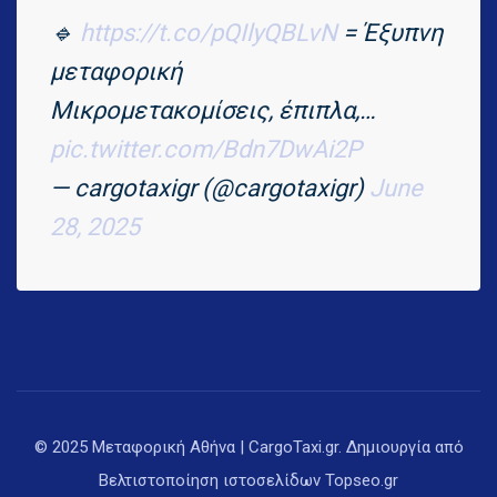
🔹
https://t.co/pQIlyQBLvN
= Έξυπνη
μεταφορική
Μικρομετακομίσεις, έπιπλα,…
pic.twitter.com/Bdn7DwAi2P
— cargotaxigr (@cargotaxigr)
June
28, 2025
© 2025 Μεταφορική Αθήνα | CargoTaxi.gr. Δημιουργία από
Βελτιστοποίηση ιστοσελίδων
Topseo.gr