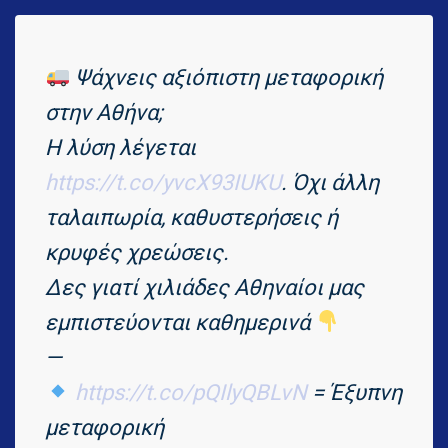
Ψάχνεις αξιόπιστη μεταφορική
στην Αθήνα;
Η λύση λέγεται
https://t.co/yvcX93IUKU
. Όχι άλλη
ταλαιπωρία, καθυστερήσεις ή
κρυφές χρεώσεις.
Δες γιατί χιλιάδες Αθηναίοι μας
εμπιστεύονται καθημερινά
—
https://t.co/pQIlyQBLvN
= Έξυπνη
μεταφορική