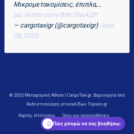
Μικρομετακομίσεις, έπιπλα,…
pic.twitter.com/Bdn7DwAi2P
— cargotaxigr (@cargotaxigr)
June
28, 2025
© 2025 Μεταφορική Αθήνα | CargoTaxi.gr. Δημιουργία από
Βελτιστοποίηση ιστοσελίδων
Topseo.gr
Χάρτης Ιστότοπου
Όροι και προϋποθέσεις
Πώς μπορώ να σας βοηθήσω;
Πολιτική απορρήτου