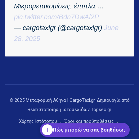
Μικρομετακομίσεις, έπιπλα,…
pic.twitter.com/Bdn7DwAi2P
— cargotaxigr (@cargotaxigr)
June
28, 2025
© 2025 Μεταφορική Αθήνα | CargoTaxi.gr. Δημιουργία από
Βελτιστοποίηση ιστοσελίδων
Topseo.gr
Χάρτης Ιστότοπου
Όροι και προϋποθέσεις
Πώς μπορώ να σας βοηθήσω;
Πολιτική απορρήτου