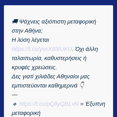
🚚 Ψάχνεις αξιόπιστη μεταφορική
στην Αθήνα;
Η λύση λέγεται
https://t.co/yvcX93IUKU
. Όχι άλλη
ταλαιπωρία, καθυστερήσεις ή
κρυφές χρεώσεις.
Δες γιατί χιλιάδες Αθηναίοι μας
εμπιστεύονται καθημερινά 👇
—
🔹
https://t.co/pQIlyQBLvN
= Έξυπνη
μεταφορική