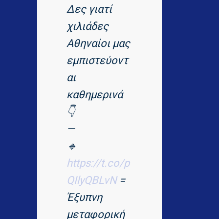
Δες γιατί
χιλιάδες
Αθηναίοι μας
εμπιστεύοντ
αι
καθημερινά
👇
—
🔹
https://t.co/p
QIlyQBLvN
=
Έξυπνη
μεταφορική