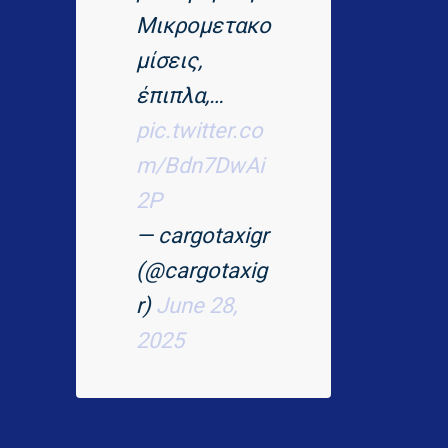
Μικρομετακο
μίσεις,
έπιπλα,…
pic.twitter.co
m/Bdn7DwAi
2P
— cargotaxigr
(@cargotaxig
r)
June 28,
2025