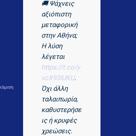
🚚 Ψάχνεις
αξιόπιστη
μεταφορική
ι
στην Αθήνα;
Η λύση
λέγεται
https://t.co/y
vcX93IUKU
.
κόμιση
Όχι άλλη
ταλαιπωρία,
καθυστερήσε
ις ή κρυφές
χρεώσεις.