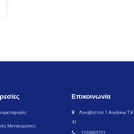
ρεσίες
Επικοινωνία
ρομεταφορές
Λυκαβηττού 1 Αιγάλεω Τ.Κ.
41
ρές Μετακομίσεις
2103005737