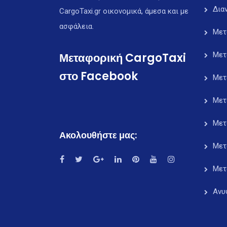
Δια
CargoTaxi.gr οικονομικά, άμεσα και με
ασφάλεια.
Μετ
Μεταφορική CargoTaxi
Μετ
στο Facebook
Μετ
Μετ
Μετ
Ακολουθήστε μας:
Μετ
Μετ
Ανυ