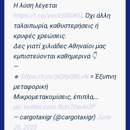
Η λύση λέγεται
https://t.co/yvcX93IUKU
. Όχι άλλη
ταλαιπωρία, καθυστερήσεις ή
κρυφές χρεώσεις.
Δες γιατί χιλιάδες Αθηναίοι μας
εμπιστεύονται καθημερινά 👇
—
🔹
https://t.co/pQIlyQBLvN
= Έξυπνη
μεταφορική
Μικρομετακομίσεις, έπιπλα,…
pic.twitter.com/Bdn7DwAi2P
— cargotaxigr (@cargotaxigr)
June
28, 2025