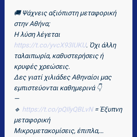
🚚 Ψάχνεις αξιόπιστη μεταφορική
στην Αθήνα;
Η λύση λέγεται
https://t.co/yvcX93IUKU
. Όχι άλλη
ταλαιπωρία, καθυστερήσεις ή
κρυφές χρεώσεις.
Δες γιατί χιλιάδες Αθηναίοι μας
εμπιστεύονται καθημερινά 👇
—
🔹
https://t.co/pQIlyQBLvN
= Έξυπνη
μεταφορική
Μικρομετακομίσεις, έπιπλα,…