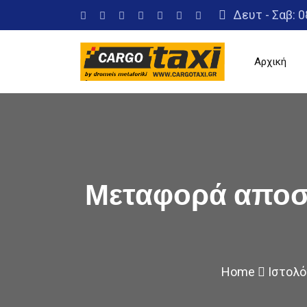
Skip
Δευτ - Σαβ: 0
to
content
Αρχική
Μεταφορά αποσ
Home
Ιστολό