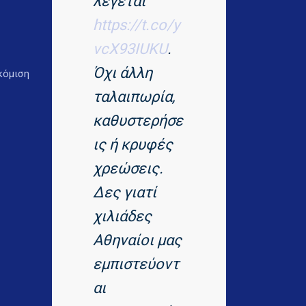
λέγεται
https://t.co/y
vcX93IUKU
.
Όχι άλλη
κόμιση
ταλαιπωρία,
καθυστερήσε
ις ή κρυφές
χρεώσεις.
Δες γιατί
χιλιάδες
Αθηναίοι μας
εμπιστεύοντ
αι