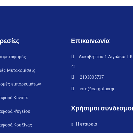
ρεσίες
Επικοινωνία
ρομεταφορές
Λυκαβηττού 1 Αιγάλεω Τ.Κ
41
ρές Μετακομίσεις
2103005737
νομές εμπορευμάτων
info@cargotaxi.gr
αφορά Καναπέ
Χρήσιμοι συνδέσμο
αφορά Ψυγείου
Η εταιρεία
αφορά Κουζίνας