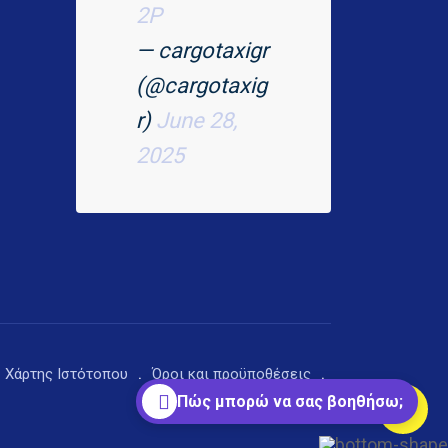
2P
— cargotaxigr
(@cargotaxig
r)
June 28,
2025
Χάρτης Ιστότοπου
Όροι και προϋποθέσεις
Πώς μπορώ να σας βοηθήσω;
Πολιτική απορρήτου