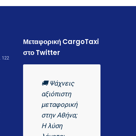
Μεταφορική CargoTaxi
στο Twitter
. 122
🚚 Ψάχνεις
αξιόπιστη
μεταφορική
ι
στην Αθήνα;
Η λύση