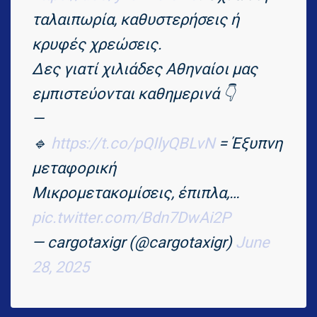
ταλαιπωρία, καθυστερήσεις ή
κρυφές χρεώσεις.
Δες γιατί χιλιάδες Αθηναίοι μας
εμπιστεύονται καθημερινά 👇
—
🔹
https://t.co/pQIlyQBLvN
= Έξυπνη
μεταφορική
Μικρομετακομίσεις, έπιπλα,…
pic.twitter.com/Bdn7DwAi2P
— cargotaxigr (@cargotaxigr)
June
28, 2025