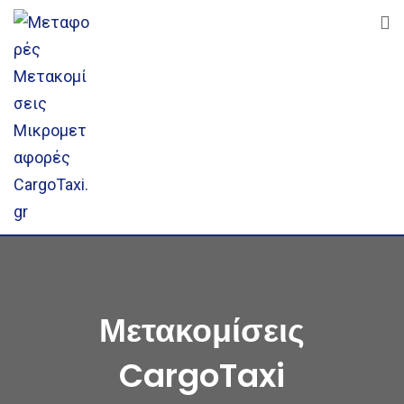
Skip
to
content
Μετακομίσεις
CargoTaxi