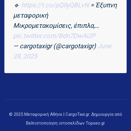
🔹
https://t.co/pQIlyQBLvN
= Έξυπνη
μεταφορική
Μικρομετακομίσεις, έπιπλα,…
pic.twitter.com/Bdn7DwAi2P
— cargotaxigr (@cargotaxigr)
June
28, 2025
© 2025 Μεταφορική Αθήνα | CargoTaxi.gr. Δημιουργία από
Βελτιστοποίηση ιστοσελίδων
Topseo.gr