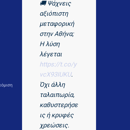
🚚 Ψάχνεις
αξιόπιστη
μεταφορική
ι
στην Αθήνα;
Η λύση
λέγεται
https://t.co/y
vcX93IUKU
.
Όχι άλλη
κόμιση
ταλαιπωρία,
καθυστερήσε
ις ή κρυφές
χρεώσεις.