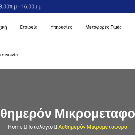
8.00π.μ - 16.00μ.μ
ική
Εταιρεία
Υπηρεσίες
Μεταφορές Τιμές
κοινωνία
θημερόν Μικρομεταφ
Home
Ιστολόγιο
Αυθημερόν Μικρομεταφορά