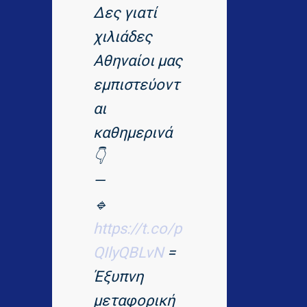
Δες γιατί
χιλιάδες
Αθηναίοι μας
εμπιστεύοντ
αι
καθημερινά
👇
—
🔹
https://t.co/p
QIlyQBLvN
=
Έξυπνη
μεταφορική