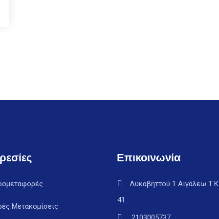
ρεσίες
Επικοινωνία
ρομεταφορές
Λυκαβηττού 1 Αιγάλεω Τ.Κ
41
ρές Μετακομίσεις
2103005737