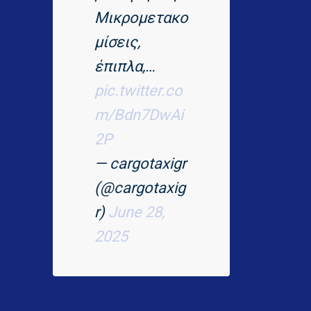
Μικρομετακο
μίσεις,
έπιπλα,…
pic.twitter.co
m/Bdn7DwAi
2P
— cargotaxigr
(@cargotaxig
r)
June 28,
2025