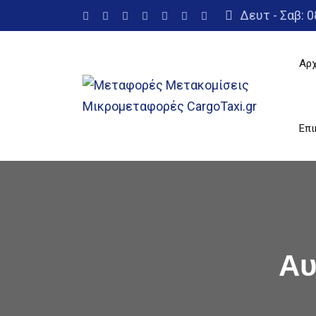
Skip
Δευτ - Σαβ: 0
to
content
Αρχ
Επι
Αυ