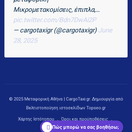
Μικρομετακομίσεις, έπιπλα,…
pic.twitter.com/Bdn7DwAi2P
— cargotaxigr (@cargotaxigr)
June
28, 2025
© 2025 Μεταφορική Αθήνα | CargoTaxi.gr. Δημιουργία από
Βελτιστοποίηση ιστοσελίδων
Topseo.gr
Χάρτης Ιστότοπου
Όροι και προϋποθέσεις
Πώς μπορώ να σας βοηθήσω;
Πολιτική απορρήτου