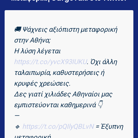
🚚 Ψάχνεις αξιόπιστη μεταφορική
στην Αθήνα;
Η λύση λέγεται
https://t.co/yvcX93IUKU
. Όχι άλλη
ταλαιπωρία, καθυστερήσεις ή
κρυφές χρεώσεις.
Δες γιατί χιλιάδες Αθηναίοι μας
εμπιστεύονται καθημερινά 👇
—
🔹
https://t.co/pQIlyQBLvN
= Έξυπνη
μεταφορική